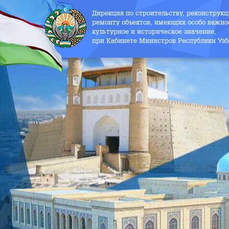
Дирекция по строительству, реконструк
ремонту объектов, имеющих особо важно
культурное и историческое значение,
при Кабинете Министров Республики Узб