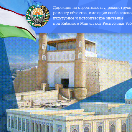
Дирекция по строительству, реконструк
ремонту объектов, имеющих особо важно
культурное и историческое значение,
при Кабинете Министров Республики Узб