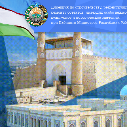
Дирекция по строительству, реконструк
ремонту объектов, имеющих особо важно
культурное и историческое значение,
при Кабинете Министров Республики Узб