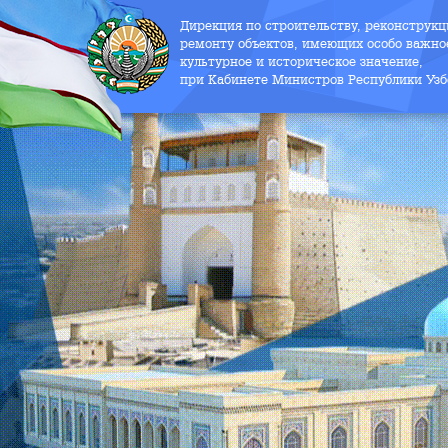
Дирекция по строительству, реконструк
ремонту объектов, имеющих особо важно
культурное и историческое значение,
при Кабинете Министров Республики Узб