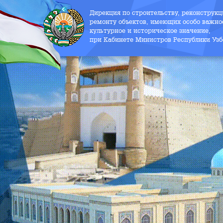
Дирекция по строительству, реконструк
ремонту объектов, имеющих особо важно
культурное и историческое значение,
при Кабинете Министров Республики Узб