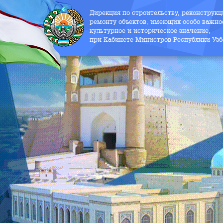
Дирекция по строительству, реконструк
ремонту объектов, имеющих особо важно
культурное и историческое значение,
при Кабинете Министров Республики Узб