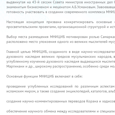
выдвинутая на 43-й сессии Совета министров иностранных дел О
знаменитым бизнесменом и меценатом А.Б.Усмановым. Завоевавш
готовность участвовать в создании современного комплекса МНИ
Настоящая концепция призвана конкретизировать основные
просветительскими проектами, организационной структурой и ис
Выбор места размещения МНИЦИБ мотивирован ролью Самарканда
расположено место упокоения одного из великих мыслителей мус
Главной целью МНИЦИБ, созданного в виде научно-исследовател
духовного наследия великих предков мусульманских народов, 
углубленному изучению духовного наследия выдающихся мыслител
Маргинани и др., широкому распространению, особенно среди мо
Основные функции МНИЦИБ включают в себя:
проведение углубленных исследований по различным аспектам
исламским миром, а также создание энциклопедий, каталогов, а
создание научно-комментированных переводов Корана и хадисов
обеспечение научного обмена между исследователями и специали