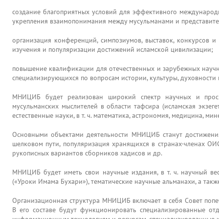
создание благоприятных условий для эффективного международн
укрепления взаимопонимания между мусульманами и представите
организация конференций, симпозиумов, выставок, конкурсов и
изучения и популяризации достижений исламской цивилизации;
повышение квалификации для отечественных и зарубежных научны
специализирующихся по вопросам истории, культуры, духовности 
МНИЦИБ будет реализован широкий спектр научных и просве
мусульманских мыслителей в области тафсира (исламская экзеге
естественные науки, в т. ч. математика, астрономия, медицина, мин
Основными объектами деятельности МНИЦИБ станут достижения
шелковом пути, популяризация хранящихся в странах-членах ОИ
рукописных вариантов сборников хадисов и др.
МНИЦИБ будет иметь свои научные издания, в т. ч. научный ве
(«Уроки Имама Бухари»), тематические научные альманахи, а также
Организационная структура МНИЦИБ включает в себя Совет попеч
В его составе будут функционировать специализированные отде