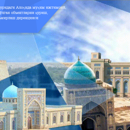
зуридаги Алоҳида муҳим ижтимоий,
ўлган объектларни қуриш,
аъмирлаш дирекцияси