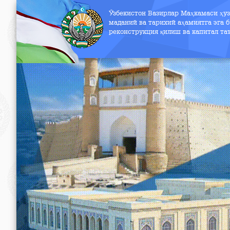
Ўзбекистон Вазирлар Маҳкамаси ҳу
маданий ва тарихий аҳамиятга эга б
реконструкция қилиш ва капитал т