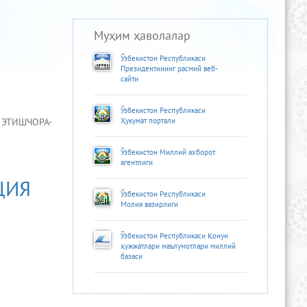
Муҳим ҳаволалар
Ўзбекистон Республикаси
Президентининг расмий веб-
сайти
Ўзбекистон Республикаси
ЭТИШЧОРА-
Ҳукумат портали
Ўзбекистон Миллий ахборот
агентлиги
ЦИЯ
Ўзбекистон Республикаси
Молия вазирлиги
Ўзбекистон Республикаси Қонун
ҳужжатлари маълумотлари миллий
базаси