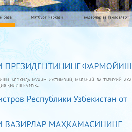
й база
Матбуот маркази
Тендерлар ва танловлар
СИ ПРЕЗИДЕНТИНИНГ ФАРМОЙИ
ЙИШИ АЛОҲИДА МУҲИМ ИЖТИМОИЙ, МАДАНИЙ ВА ТАРИХИЙ АҲАМ
ИЯ ҚИЛИШ ВА МУК...
стров Республики Узбекистан от
И ВАЗИРЛАР МАҲКАМАСИНИНГ