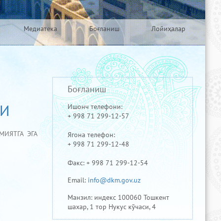
Медиатека
Боғланиш
Лойиҳалар
Боғланиш
ШИ
Ишонч телефони:
+ 998 71 299-12-57
ИЯТГА ЭГА
Ягона телефон:
+ 998 71 299-12-48
Факс: + 998 71 299-12-54
Email:
info@dkm.gov.uz
Манзил: индекс 100060 Тошкент
шахар, 1 тор Нукус кўчаси, 4