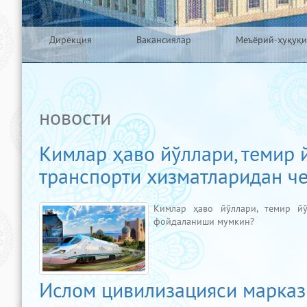
Дирекция
Вакансиялар
Меъёрий-ҳуқуқи
новости
Кимлар ҳаво йўллари, темир
транспорти хизматларидан ч
Кимлар ҳаво йўллари, темир йў
фойдаланиши мумкин?
Ислом цивилизацияси маркази