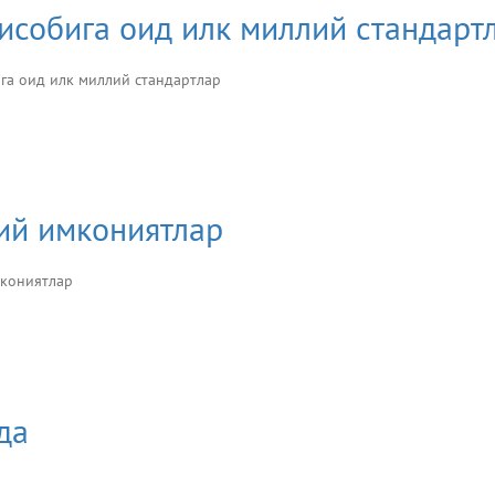
исобига оид илк миллий стандарт
га оид илк миллий стандартлар
ий имкониятлар
имкониятлар
да