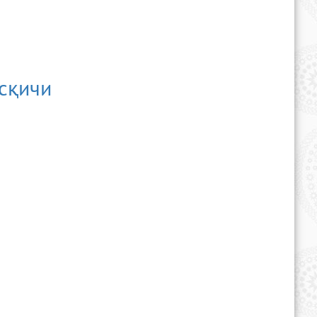
осқичи