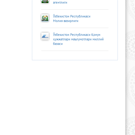
агентлиги
Ўзбекистон Республикаси
Молия вазирлиги
Ўзбекистон Республикаси Қонун
ҳужжатлари маълумотлари миллий
базаси