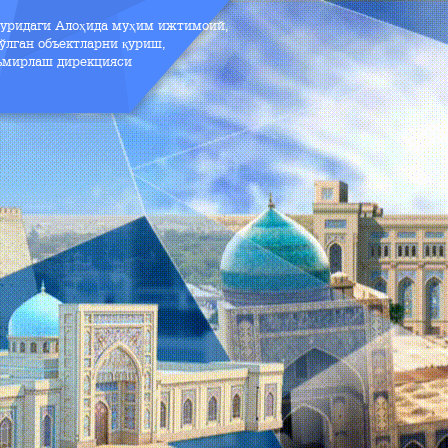
зуридаги Алоҳида муҳим ижтимоий,
ўлган объектларни қуриш,
аъмирлаш дирекцияси