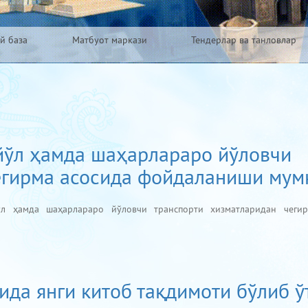
й база
Матбуот маркази
Тендерлар ва танловлар
 йўл ҳамда шаҳарлараро йўловчи
егирма асосида фойдаланиши мум
л ҳамда шаҳарлараро йўловчи транспорти хизматларидан чегир
да янги китоб тақдимоти бўлиб ў