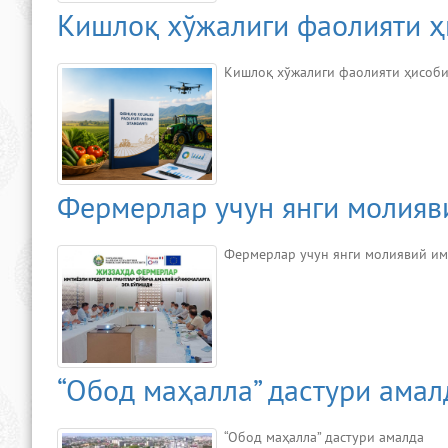
Кишлоқ хўжалиги фаолияти ҳ
Кишлоқ хўжалиги фаолияти ҳисоби
Фермерлар учун янги молияв
Фермерлар учун янги молиявий 
“Обод маҳалла” дастури амал
“Обод маҳалла” дастури амалда