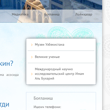
Медиатека
Боғланиш
Лойиҳалар
Музеи Узбекистана
Великие ученые
кин?
Международный научно
исследовательский центр Имам
ма асосида
Аль Бухарий
Боғланиш
тди
Ишонч телефони: