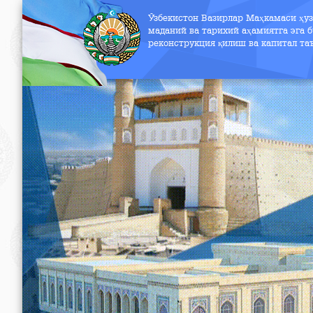
Ўзбекистон Вазирлар Маҳкамаси ҳу
маданий ва тарихий аҳамиятга эга б
реконструкция қилиш ва капитал т