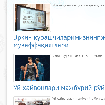
Ислом цивилизацияси марказида я
Эркин курашчиларимизнинг 
муваффақиятлари
Эркин курашчиларимизнинг жаҳон
Уй ҳайвонлари мажбурий рўй
Уй ҳайвонлари мажбурий рўйхатд