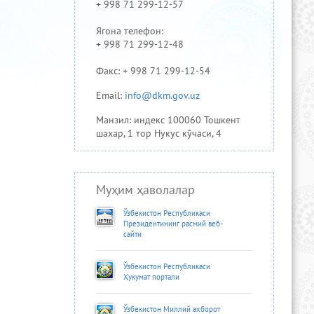
+ 998 71 299-12-57
Ягона телефон:
+ 998 71 299-12-48
Факс: + 998 71 299-12-54
Email:
info@dkm.gov.uz
Манзил: индекс 100060 Тошкент
шахар, 1 тор Нукус кўчаси, 4
Муҳим ҳаволалар
Ўзбекистон Республикаси
Президентининг расмий веб-
сайти
Ўзбекистон Республикаси
Ҳукумат портали
Ўзбекистон Миллий ахборот