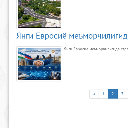
Янги Евросиё меъморчилигида
Янги Евросиё меъморчилигида стр
«
1
2
3