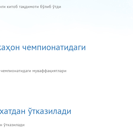
нги китоб тақдимоти бўлиб ўтди
жаҳон чемпионатидаги
 чемпионатидаги муваффақиятлари
хатдан ўтказилади
ан ўтказилади