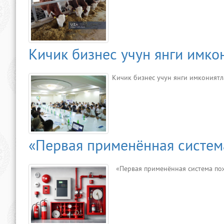
Кичик бизнес учун янги имко
Кичик бизнес учун янги имкония
«Первая применённая систем
«Первая применённая система пож