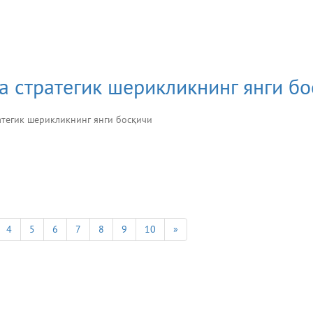
 стратегик шерикликнинг янги б
атегик шерикликнинг янги босқичи
4
5
6
7
8
9
10
»