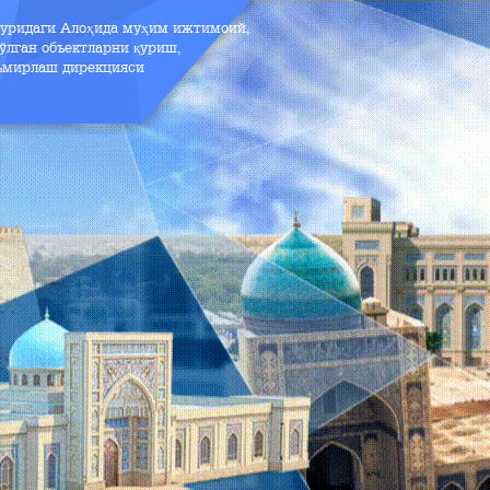
зуридаги Алоҳида муҳим ижтимоий,
ўлган объектларни қуриш,
аъмирлаш дирекцияси