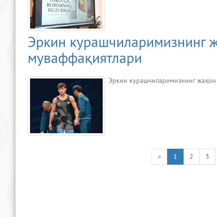
Эркин курашчиларимизнинг 
муваффақиятлари
Эркин курашчиларимизнинг жаҳон
«
1
2
3