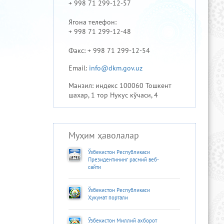
+ 998 71 299-12-57
Ягона телефон:
+ 998 71 299-12-48
Факс: + 998 71 299-12-54
Email:
info@dkm.gov.uz
Манзил: индекс 100060 Тошкент
шахар, 1 тор Нукус кўчаси, 4
Муҳим ҳаволалар
Ўзбекистон Республикаси
Президентининг расмий веб-
сайти
Ўзбекистон Республикаси
Ҳукумат портали
Ўзбекистон Миллий ахборот