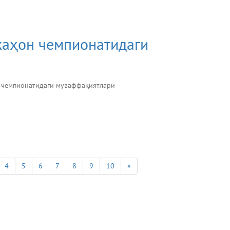
жаҳон чемпионатидаги
 чемпионатидаги муваффақиятлари
4
5
6
7
8
9
10
»