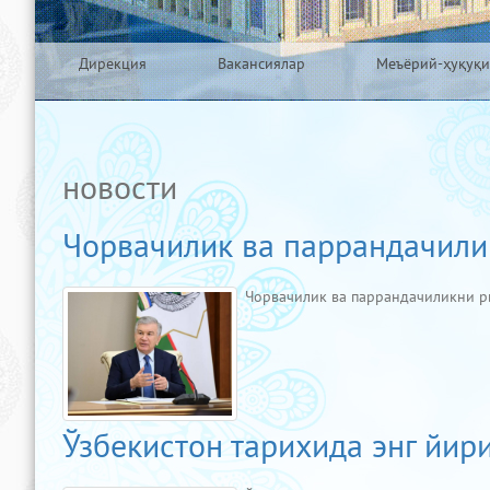
Дирекция
Вакансиялар
Меъёрий-ҳуқуқи
новости
Чорвачилик ва паррандачили
Чорвачилик ва паррандачиликни 
Ўзбекистон тарихида энг йир