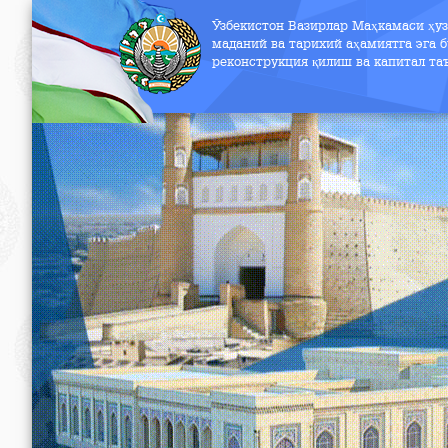
Ўзбекистон Вазирлар Маҳкамаси ҳу
маданий ва тарихий аҳамиятга эга б
реконструкция қилиш ва капитал т