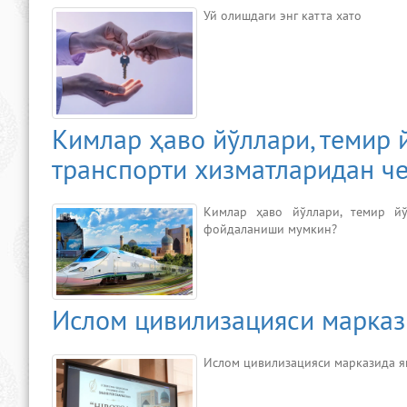
Уй олишдаги энг катта хато
Кимлар ҳаво йўллари, темир
транспорти хизматларидан ч
Кимлар ҳаво йўллари, темир йў
фойдаланиши мумкин?
Ислом цивилизацияси маркази
Ислом цивилизацияси марказида я