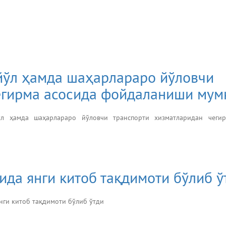
 йўл ҳамда шаҳарлараро йўловчи
егирма асосида фойдаланиши мум
л ҳамда шаҳарлараро йўловчи транспорти хизматларидан чегир
да янги китоб тақдимоти бўлиб ў
нги китоб тақдимоти бўлиб ўтди