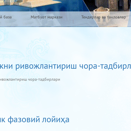
й база
Матбуот маркази
Тендерлар ва танловлар
кни ривожлантириш чора-тадбир
ривожлантириш чора-тадбирлари
ик фазовий лойиҳа