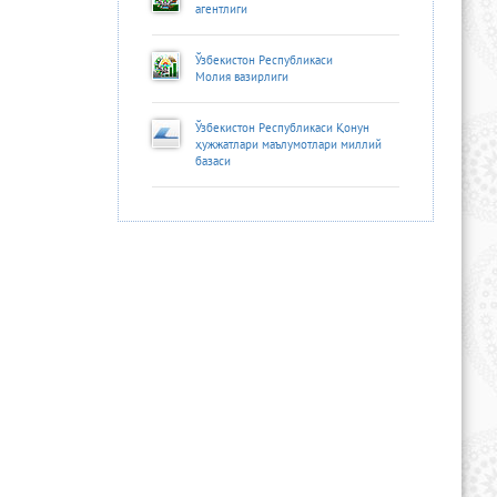
агентлиги
Ўзбекистон Республикаси
Молия вазирлиги
Ўзбекистон Республикаси Қонун
ҳужжатлари маълумотлари миллий
базаси