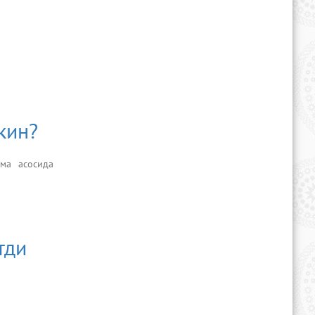
кин?
ма асосида
тди