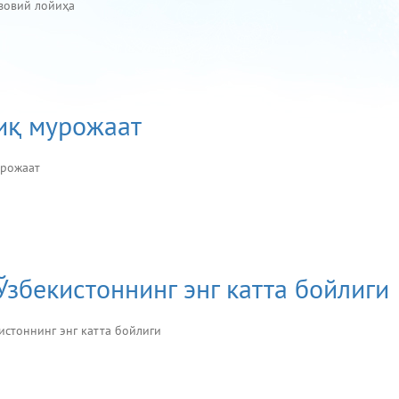
азовий лойиҳа
иқ мурожаат
мурожаат
Ўзбекистоннинг энг катта бойлиги
истоннинг энг катта бойлиги