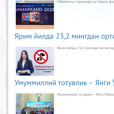
Ўзбекистон тарихида энг йирик ф
Ярим йилда 23,2 мингдан орт
Ярим йилда 23,2 мингдан ортиқ 
Умуммиллий тотувлик – Янги 
Умуммиллий тотувлик – Янги Ўзбек