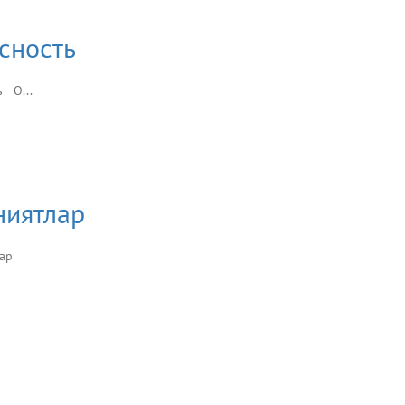
асность
ь О...
ниятлар
тлар