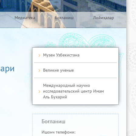
Медиатека
Боғланиш
Лойиҳалар
Музеи Узбекистана
лари
Великие ученые
Международный научно
исследовательский центр Имам
Аль Бухарий
Боғланиш
Ишонч телефони: