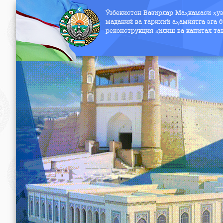
Ўзбекистон Вазирлар Маҳкамаси ҳу
маданий ва тарихий аҳамиятга эга б
реконструкция қилиш ва капитал т