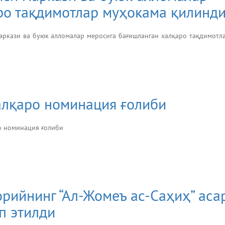
ро тақдимотлар муҳокама қилинд
ркази ва буюк алломалар меросига бағишланган халқаро тақдимотл
алқаро номинация ғолиби
о номинация ғолиби
рийнинг “Ал-Жомеъ ас-Саҳиҳ” аса
п этилди