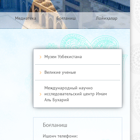
Медиатека
Боғланиш
Лойиҳалар
Музеи Узбекистана
Великие ученые
Международный научно
исследовательский центр Имам
Аль Бухарий
Боғланиш
Ишонч телефони: