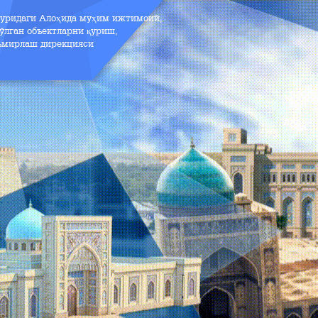
зуридаги Алоҳида муҳим ижтимоий,
ўлган объектларни қуриш,
аъмирлаш дирекцияси