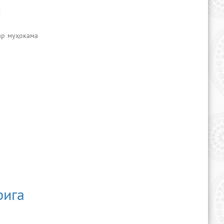
и
ар муҳокама
рига