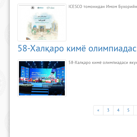
ICESCO томонидан Имом Бухорийнин
58-Халқаро кимё олимпиадас
58-Халқаро кимё олимпиадаси як
«
3
4
5