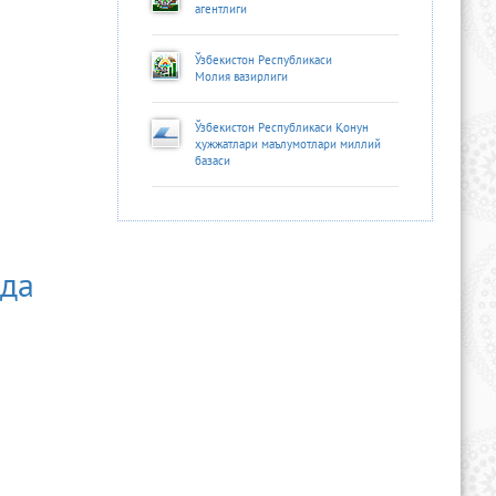
агентлиги
Ўзбекистон Республикаси
Молия вазирлиги
Ўзбекистон Республикаси Қонун
ҳужжатлари маълумотлари миллий
базаси
қда