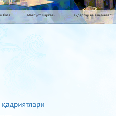
й база
Матбуот маркази
Тендерлар ва танловлар
 қадриятлари