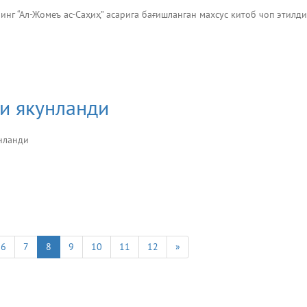
г “Ал-Жомеъ ас-Саҳиҳ” асарига бағишланган махсус китоб чоп этилди
и якунланди
унланди
6
7
8
9
10
11
12
»