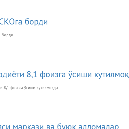
ЕСКОга борди
а борди
одиёти 8,1 фоизга ўсиши кутилмо
ти 8,1 фоизга ўсиши кутилмоқда
си маркази ва буюк алломалар