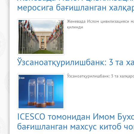
меросига бағишланган халқа
Женевада Ислом цивилизацияси ма
қилинди
Ўзсаноатқурилишбанк: 3 та х
Ўзсаноатқурилишбанк: 3 та халқар
ICESCO томонидан Имом Бухо
бағишланган махсус китоб чо