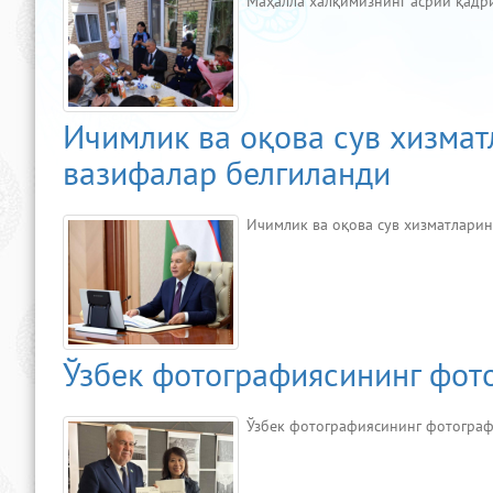
Маҳалла халқимизнинг асрий қад
Ичимлик ва оқова сув хизма
вазифалар белгиланди
Ичимлик ва оқова сув хизматлари
Ўзбек фотографиясининг фот
Ўзбек фотографиясининг фотограф