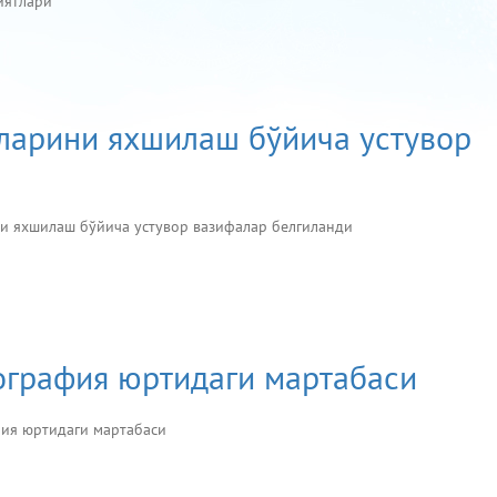
риятлари
тларини яхшилаш бўйича устувор
ни яхшилаш бўйича устувор вазифалар белгиланди
ография юртидаги мартабаси
ия юртидаги мартабаси