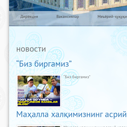
Дирекция
Вакансиялар
Меъёрий-ҳуқуқи
новости
“Биз биргамиз”
“Биз биргамиз”
Маҳалла халқимизнинг асрий