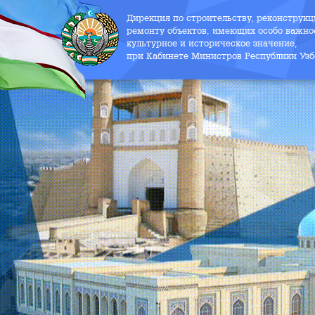
Дирекция по строительству, реконструк
ремонту объектов, имеющих особо важно
культурное и историческое значение,
при Кабинете Министров Республики Узб