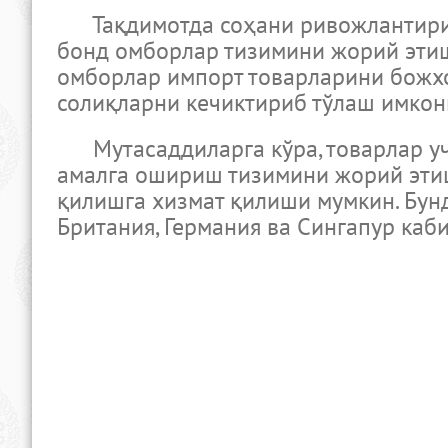
Тақдимотда соҳани ривожлантириш 
бонд омборлар тизимини жорий этиш
омборлар импорт товарларини божхо
солиқларни кечиктириб тўлаш имкон
Мутасаддиларга кўра, товарлар уч
амалга ошириш тизимини жорий эти
қилишга хизмат қилиши мумкин. Бунда
Британия, Германия ва Сингапур каби