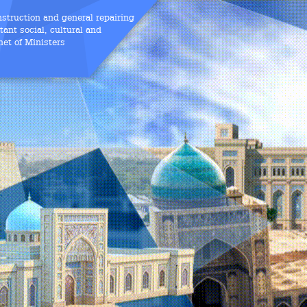
nstruction and general repairing
ant social, cultural and
net of Ministers