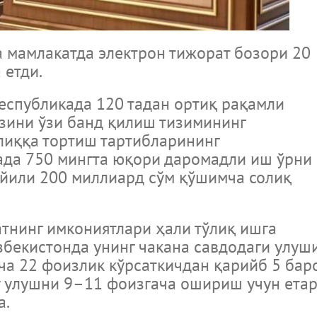
 мамлакатда электрон тижорат бозори 20
 етди.
спубликада 120 тадан ортиқ рақамли
зини ўзи банд қилиш тизимининг
лиққа тортиш тартибларининг
ада 750 мингта юқори даромадли иш ўрни
 йили 200 миллиард сўм қўшимча солиқ
нинг имкониятлари ҳали тўлиқ ишга
Ўзбекистонда унинг чакана савдодаги улуш
ча 22 фоизлик кўрсаткичдан қарийб 5 бар
у улушни 9–11 фоизгача ошириш учун ета
а.