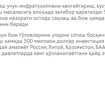
учун инфратузилмани кенгайтириш, хусу
 масаласига алоҳида эътибор қаратилди.
на назорати остида сақлаш ва бож ҳамда
ини беради.
ун бож тўловларини уларни сотиш босқич
ш камида 500 миллион доллар инвестиция
й амалиёт Россия, Хитой, Қозоғистон, БАА
 давлатларда кенг қўлланилаётгани қайд э