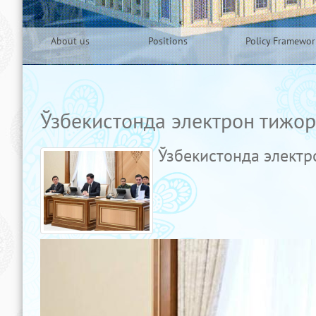
About us
Positions
Policy Framewor
Ўзбекистонда электрон тижор
Ўзбекистонда электр