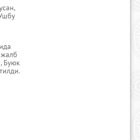
сан,
 Ушбу
ида
 жалб
, Буюк
тилди.