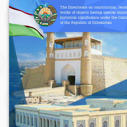
The Directorate on construction, reco
works of objects having special import
historical significance under the Cabi
of the Republic of Uzbekistan