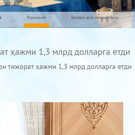
k
Pressroom
Tenders and competitions
ат ҳажми 1,3 млрд долларга етди
он тижорат ҳажми 1,3 млрд долларга етди