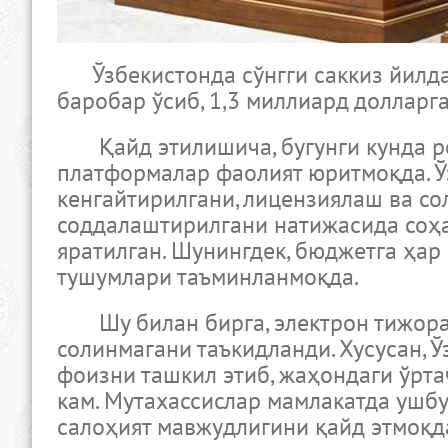
Ўзбекистонда сўнгги саккиз йилда
баробар ўсиб, 1,3 миллиард долларга
Қайд этилишича, бугунги кунда ре
платформалар фаолият юритмоқда. Ў
кенгайтирилгани, лицензиялаш ва со
соддалаштирилгани натижасида соҳ
яратилган. Шунингдек, бюджетга ҳар
тушумлари таъминланмоқда.
Шу билан бирга, электрон тижорат
солинмагани таъкидланди. Хусусан, 
фоизни ташкил этиб, жаҳондаги ўрта
кам. Мутахассислар мамлакатда ушб
салоҳият мавжудлигини қайд этмоқд