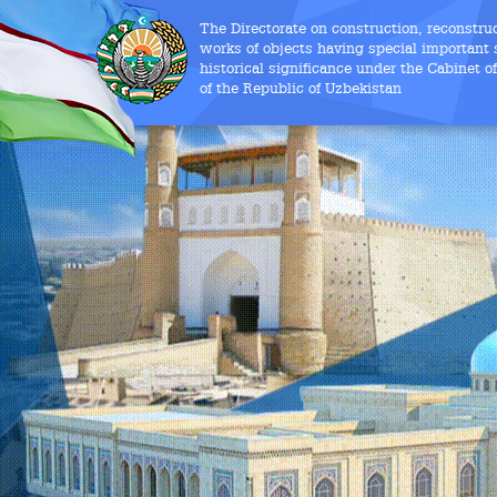
The Directorate on construction, reconstru
works of objects having special important s
historical significance under the Cabinet o
of the Republic of Uzbekistan