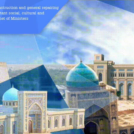
nstruction and general repairing
ant social, cultural and
net of Ministers