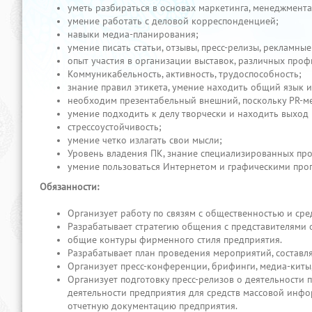
уметь разбираться в основах маркетинга, менеджмента
умение работать с деловой корреспонденцией;
навыки медиа-планирования;
умение писать статьи, отзывы, пресс-релизы, рекламны
опыт участия в организации выставок, различных про
Коммуникабельность, активность, трудоспособность;
знание правил этикета, умение находить общий язык 
необходим презентабельный внешний, поскольку PR-м
умение подходить к делу творчески и находить выход
стрессоустойчивость;
умение четко излагать свои мысли;
Уровень владения ПК, знание специализированных про
умение пользоваться Интернетом и графическими про
Обязанности:
Организует работу по связям с общественностью и ср
Разрабатывает стратегию общения с представителями
общие контуры фирменного стиля предприятия.
Разрабатывает план проведения мероприятий, составл
Организует пресс-конференции, брифинги, медиа-киты
Организует подготовку пресс-релизов о деятельности
деятельности предприятия для средств массовой инфо
отчетную документацию предприятия.