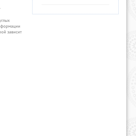
т
углых
информации
рой зависит