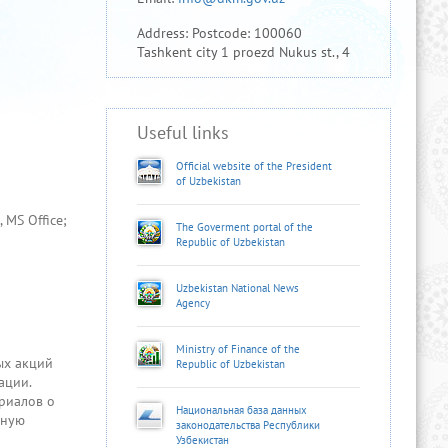
Address: Postcode: 100060
Tashkent city 1 proezd Nukus st., 4
Useful links
Official website of the President
of Uzbekistan
MS Office;
The Goverment portal of the
Republic of Uzbekistan
Uzbekistan National News
Agency
Ministry of Finance of the
мых акций
Republic of Uzbekistan
ации.
риалов о
Национальная база данных
чную
законодательства Республики
Узбекистан