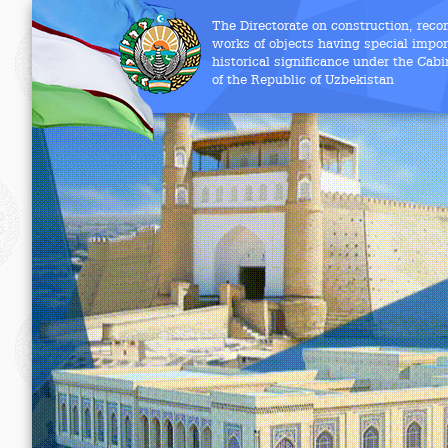
The Directorate on construction, reco
works of objects having special import
historical significance under the Cabi
of the Republic of Uzbekistan