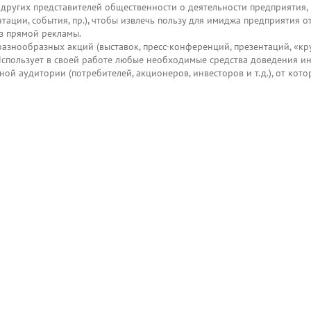
других представителей общественности о деятельности предприятия,
ации, события, пр.), чтобы извлечь пользу для имиджа предприятия о
з прямой рекламы.
азнообразных акций (выставок, пресс-конференций, презентаций, «кр
. Использует в своей работе любые необходимые средства доведения 
ой аудитории (потребителей, акционеров, инвесторов и т.д.), от кото