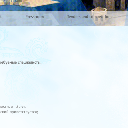
k
Pressroom
Tenders and competitions
ребуемые специалисты:
ти: от 3 лет.
йский приветствуется;