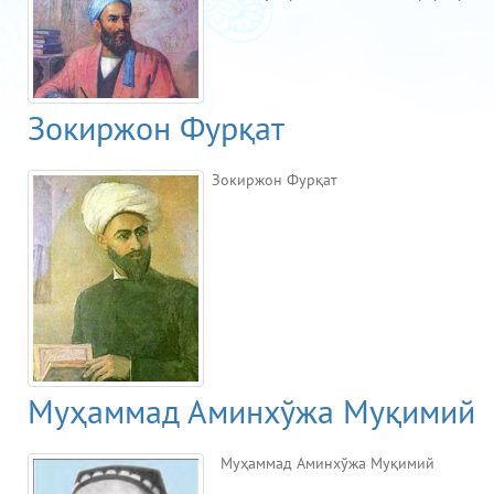
Зокиржон Фурқат
Зокиржон Фурқат
Муҳаммад Аминхўжа Муқимий
Муҳаммад Аминхўжа Муқимий