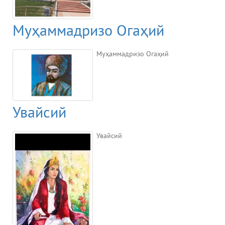
Муҳаммадризо Огаҳий
Муҳаммадризо Огаҳий
Увайсий
Увайсий