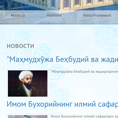
About us
Positions
Policy Framework
новости
"Маҳмудхўжа Беҳбудий ва жадид
"Маҳмудхўжа Беҳбудий ва жадидларнин
Имом Бухорийнинг илмий сафар
Имом Бухорийнинг илмий сафарлари 