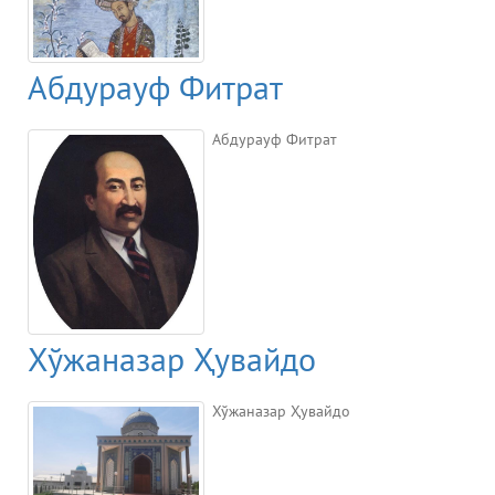
Абдурауф Фитрат
Абдурауф Фитрат
Хўжаназар Ҳувайдо
Хўжаназар Ҳувайдо