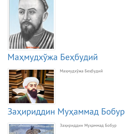
Маҳмудхўжа Беҳбудий
Маҳмудхўжа Беҳбудий
Заҳириддин Муҳаммад Бобур
Заҳириддин Муҳаммад Бобур