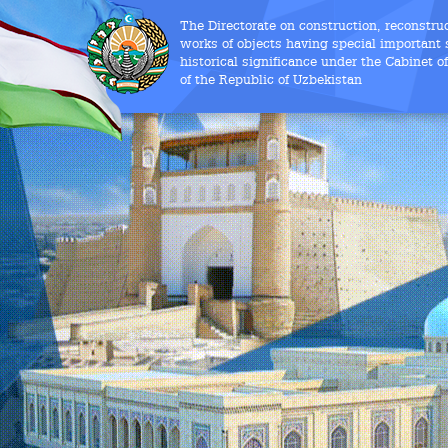
The Directorate on construction, reconstru
works of objects having special important s
historical significance under the Cabinet o
of the Republic of Uzbekistan