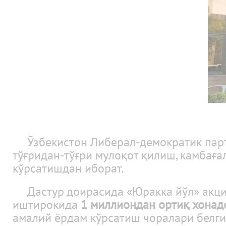
Ўзбекистон Либерал-демократик парти
тўғридан-тўғри мулоқот қилиш, камбағ
кўрсатишдан иборат.
Дастур доирасида «Юракка йўл» акцияс
иштирокида
1 миллиондан ортиқ хонад
амалий ёрдам кўрсатиш чоралари белги