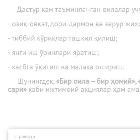
Дастур кам таъминланган оилалар учу
- озиқ-овқат, дори-дармон ва зарур жи
- тиббий кўриклар ташкил қилиш;
- янги иш ўринлари яратиш;
- касбга ўқитиш ва малака ошириш.
Шунингдек,
«Бир оила – бир ҳомий»,
сари»
каби ижтимоий акциялар ҳам ама
новости