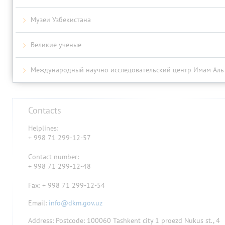
Музеи Узбекистана
Великие ученые
Международный научно исследовательский центр Имам Аль
Contacts
Helplines:
+ 998 71 299-12-57
Contact number:
+ 998 71 299-12-48
Fax: + 998 71 299-12-54
Email:
info@dkm.gov.uz
Address: Postcode: 100060 Tashkent city 1 proezd Nukus st., 4