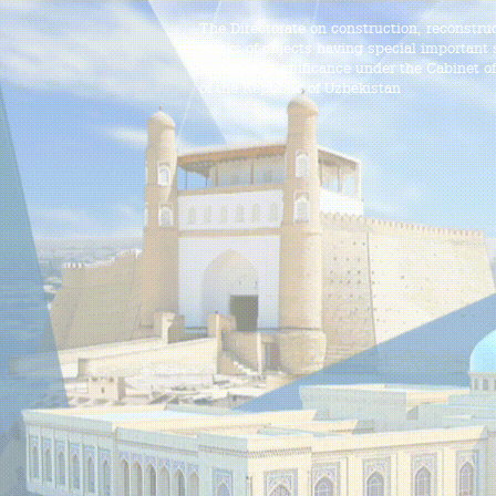
The Directorate on construction, reconstru
works of objects having special important s
historical significance under the Cabinet o
of the Republic of Uzbekistan