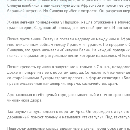
Сиявуш влюбился в единственную дочь Афрасиаба и просит ее рук
бараньей шерстью. Но Сиявуш прибег к хитрости. Он разрезал ше
Живая легенда приведенная у Наршахи, нашла отражение в эпичес
граде воздвиг, Сад, полный прохлады и пестрый цветник. И роспись
Позже противники Сиявуша посеяли недоверие между ним и Афрас
многочисленным войнам между Ираном и Тураном. По преданию Си
Сиявуша, его даже называли «Сиявуши Вали». На каждый праздник
пелись специальные ритуальные песни которые назывались «Плаче
Позже крепость пришла в запустение и только в 7 в. н.э., незадо
доске и прикрепить ее к воротам дворца. Согласно той же легенде
со старейшинами Бухары строит крепость в форме созвездия «Бол
правительственная канцелярия, тюрьма, казначейство, храм.
Арк заключал в себя целый город, составленный из тесно сросших
чиновников двора.
Тахтапуль- пандус, подъем к воротам Арка. Он огражден с двух с
деревянный помост почему и назывался «тахтапуль». Под тахтапу
Пештокча- железные кольца вделанные в стены перед боковыми вхо