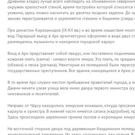
Древнюю кладку лучше всего наблюдать на обнаженном северном ск
окружен крепостной стеной, время постройки которой относится 
уязвима, здесь можно насчитать до десятка поздних заделок. До 
заново перестраивается и укрепляется стенами и башнями (следы
При династии Караханидов (IX-XII вв.) и во время нашествия мон
вид. Парадный въезд в Арк архитектурно оформлен в виде двух с
размещались музыканты и находился городской караул.
Вход в Арк представляет собой пандус, или постепенно поднимаю
кожаная плеть (камча) - символ власти эмира. Эта плеть, по пр
(обхана) и песка (регхана). Некоторые из помещений были перест
государственных преступников. Все здания, находящиеся в Арке, о
В то время Арк служил местом пребывания правителей города, а по
Джами-мечети узкая улица вела мимо двора первого министра (куш
чиновников и посетителей.
Направо от Чарсу находились эмирские конюшни, откуда просачи
караула и оркестра. В нижней части имеется сагана (надгробие),
Здесь происходили церемонии приема послов и коронации эмиров
На восточной стороне двора под деревянным балдахином помещал
археологический заповедник. Но здесь сохранились два здания. В