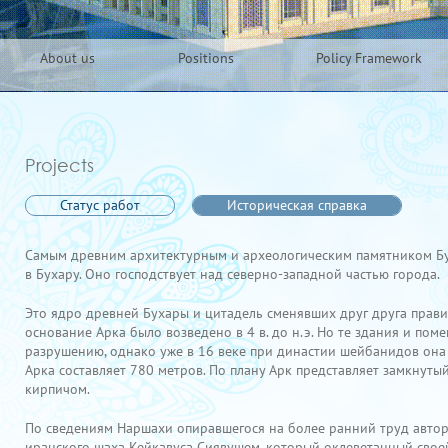
About us
Positions
Policy Framework
Projects
Статус работ
Историческая справка
Самым древним архитектурным и археологическим памятником Бух
в Бухару. Оно господствует над северно-западной частью города.
Это ядро древней Бухары и цитадель сменявших друг друга правит
основание Арка было возведено в 4 в. до н.э. Но те здания и по
разрушению, однако уже в 16 веке при династии шейбанидов она п
Арка составляет 780 метров. По плану Арк представляет замкнут
кирпичом.
По сведениям Наршахи опиравшегося на более ранний труд авто
иранского шаха Кейкавуса Сиявушем, который оклеветанный своей