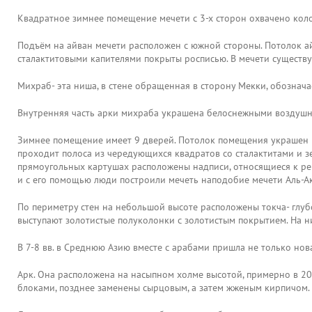
Квадратное зимнее помещение мечети с 3-х сторон охвачено кол
Подъём на айван мечети расположен с южной стороны. Потолок 
сталактитовыми капителями покрыты росписью. В мечети существу
Михраб- эта ниша, в стене обращенная в сторону Мекки, обозна
Внутренняя часть арки михраба украшена белоснежными воздушн
Зимнее помещение имеет 9 дверей. Потолок помещения украшен р
проходит полоса из чередующихся квадратов со сталактитами и з
прямоугольных картушах расположены надписи, относящиеся к ремо
и с его помощью люди построили мечеть наподобие мечети Аль-А
По периметру стен на небольшой высоте расположены токча- глу
выступают золотистые полуколонки с золотистым покрытием. На ни
В 7-8 вв. в Среднюю Азию вместе с арабами пришла не только нов
Арк. Она расположена на насыпном холме высотой, примерно в 20 
блоками, позднее заменены сырцовым, а затем жженым кирпичом.