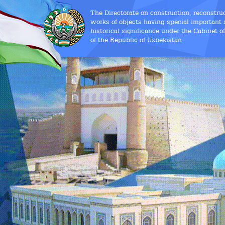
The Directorate on construction, reconstru
works of objects having special important s
historical significance under the Cabinet o
of the Republic of Uzbekistan