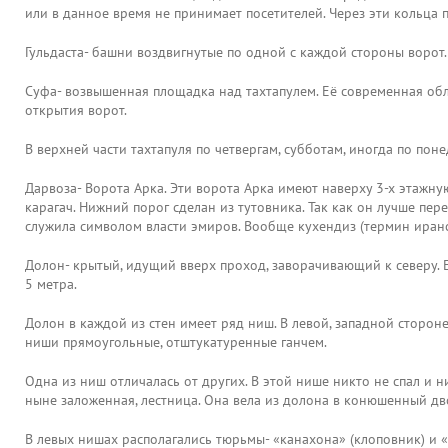
или в данное время не принимает посетителей. Через эти кольца п
Гульдаста- башни воздвигнутые по одной с каждой стороны ворот.
Суфа- возвышенная площадка над тахтапулем. Её современная обл
открытия ворот.
В верхней части тахтапуля по четвергам, субботам, иногда по по
Дарвоза- Ворота Арка. Эти ворота Арка имеют наверху 3-х этажну
карагач. Нижний порог сделан из тутовника. Так как он лучше пе
служила символом власти эмиров. Вообще кухендиз (термин иранск
Долон- крытый, идущий вверх проход, заворачивающий к северу. Е
5 метра.
Долон в каждой из стен имеет ряд ниш. В левой, западной стороне
ниши прямоугольные, отштукатуренные ганчем.
Одна из ниш отличалась от других. В этой нише никто не спал и н
ныне заложенная, лестница. Она вела из долона в конюшенный дв
В левых нишах располагались тюрьмы- «канахона» (клоповник) и 