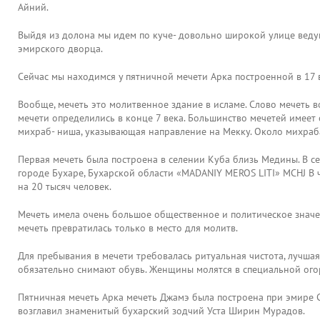
Айний.
Выйдя из долона мы идем по куче- довольно широкой улице ведущ
эмирского дворца.
Сейчас мы находимся у пятничной мечети Арка построенной в 17 
Вообще, мечеть это молитвенное здание в исламе. Слово мечеть 
мечети определились в конце 7 века. Большинство мечетей имеет
михраб- ниша, указывающая направление на Мекку. Около михраб
Первая мечеть была построена в селении Куба близь Медины. В с
городе Бухаре, Бухарской области «MADANIY MEROS LITI» MCHJ В ч
на 20 тысяч человек.
Мечеть имела очень большое общественное и политическое значени
мечеть превратилась только в место для молитв.
Для пребывания в мечети требовалась ритуальная чистота, лучшая
обязательно снимают обувь. Женщины молятся в специальной огор
Пятничная мечеть Арка мечеть Джамэ была построена при эмире 
возглавил знаменитый бухарский зодчий Уста Ширин Мурадов.