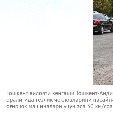
Тошкент вилояти кенгаши Тошкент-Анд
оралиғида тезлик чекловларини пасайти
оғир юк машиналари учун эса 50 км/соа