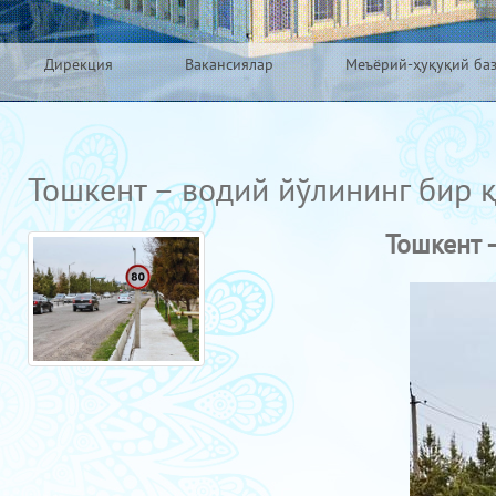
Дирекция
Вакансиялар
Меъёрий-ҳуқуқий ба
Тошкент – водий йўлининг бир 
Тошкент 