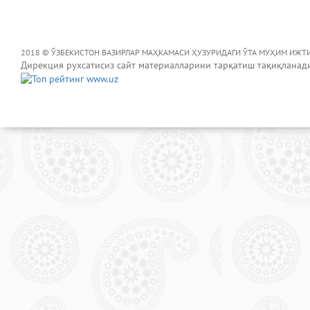
2018 © ЎЗБЕКИСТОН ВАЗИРЛАР МАҲКАМАСИ ҲУЗУРИДАГИ ЎТА МУҲИМ ИЖТ
Дирекция рухсатисиз сайт материалларини тарқатиш тақиқланад