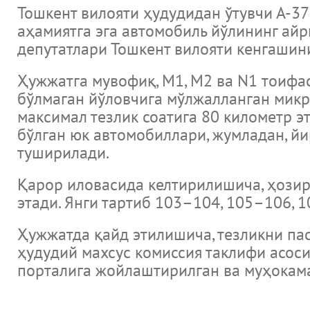
Тошкент вилояти ҳудудидан ўтувчи А-
аҳамиятга эга автомобиль йўлининг айр
депутатлари Тошкент вилояти кенгашин
Ҳужжатга мувофиқ, M1, M2 ва N1 тоифас
бўлмаган йўловчига мўлжалланган микр
максимал тезлик соатига 80 километр э
бўлган юк автомобиллари, жумладан, йи
туширилади.
Қарор иловасида келтирилишича, ҳозир 
этади. Янги тартиб 103–104, 105–106, 
Ҳужжатда қайд этилишича, тезликни па
ҳудудий махсус комиссия таклифи асоси
порталига жойлаштирилган ва муҳокама
новости