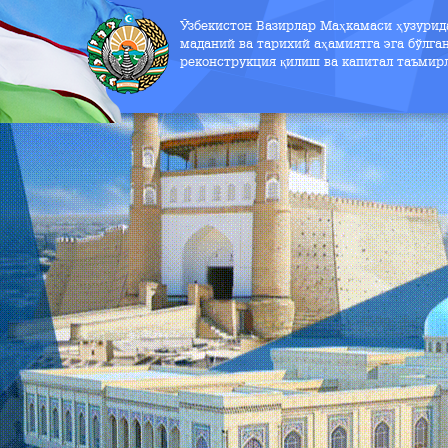
Ўзбекистон Вазирлар Маҳкамаси ҳузури
маданий ва тарихий аҳамиятга эга бўлга
реконструкция қилиш ва капитал таъмир