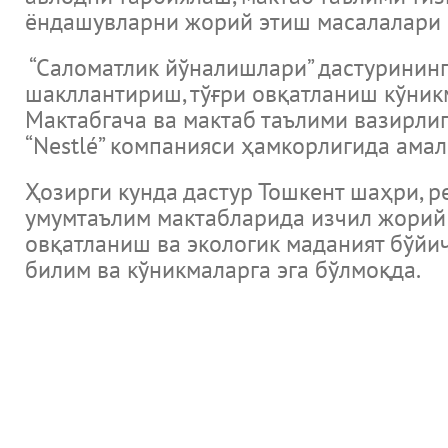
ёндашувларни жорий этиш масалалари 
“Саломатлик йўналишлари” дастурининг
шакллантириш, тўғри овқатланиш кўни
Мактабгача ва мактаб таълими вазирли
“Nestlé” компанияси ҳамкорлигида ама
Ҳозирги кунда дастур Тошкент шаҳри, 
умумтаълим мактабларида изчил жорий э
овқатланиш ва экологик маданият бўйич
билим ва кўникмаларга эга бўлмоқда.
новости
Музеи Узбекистана
Великие ученые