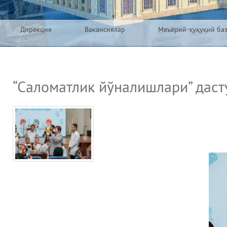
Дирекция
Вакансиялар
Меъёрий-ҳуқуқий ба
“Саломатлик йўналишлари” даст