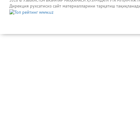
2018 © ЎЗБЕКИСТОН ВАЗИРЛАР МАҲКАМАСИ ҲУЗУРИДАГИ ЎТА МУҲИМ ИЖТ
Дирекция рухсатисиз сайт материалларини тарқатиш тақиқланад