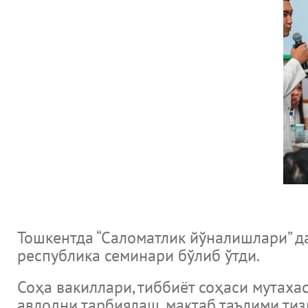
Тошкентда “Саломатлик йўналишлари” д
республика семинари бўлиб ўтди.
Соҳа вакиллари, тиббиёт соҳаси мутаха
авлодни тарбиялаш, мактаб таълими ти