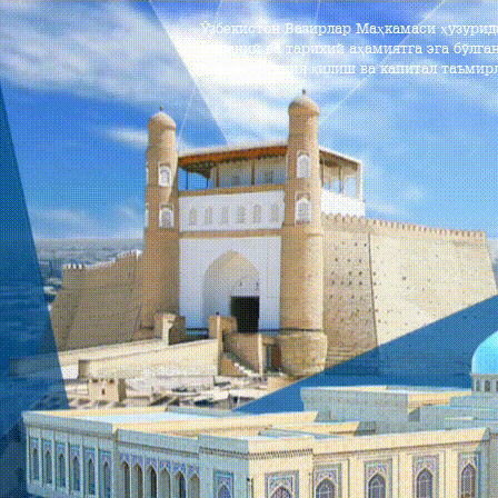
Ўзбекистон Вазирлар Маҳкамаси ҳузури
маданий ва тарихий аҳамиятга эга бўлга
реконструкция қилиш ва капитал таъмир