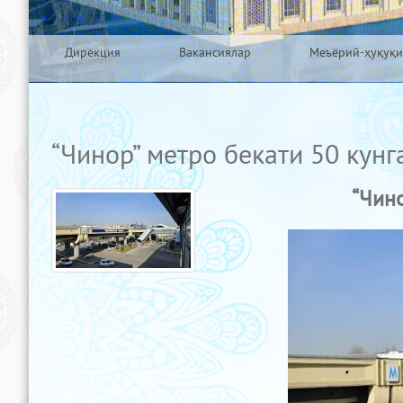
Дирекция
Вакансиялар
Меъёрий-ҳуқуқи
“Чинор” метро бекати 50 кунг
“Чино