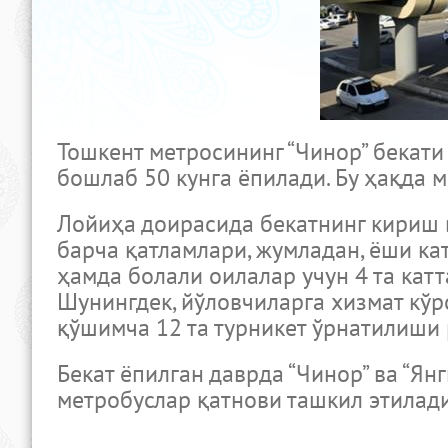
Тошкент метросининг “Чинор” бекат
бошлаб 50 кунга ёпилади. Бу ҳақда 
Лойиҳа доирасида бекатнинг кириш 
барча қатламлари, жумладан, ёши ка
ҳамда болали оилалар учун 4 та кат
Шунингдек, йўловчиларга хизмат кў
қўшимча 12 та турникет ўрнатилиши
Бекат ёпилган даврда “Чинор” ва “Ян
метробуслар қатнови ташкил этилади