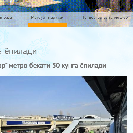
й база
Матбуот маркази
Тендерлар ва танловлар
а ёпилади
р” метро бекати 50 кунга ёпилади