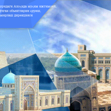
зуридаги Алоҳида муҳим ижтимоий,
ўлган объектларни қуриш,
аъмирлаш дирекцияси