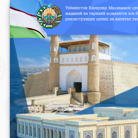
Ўзбекистон Вазирлар Маҳкамаси ҳу
маданий ва тарихий аҳамиятга эга б
реконструкция қилиш ва капитал т