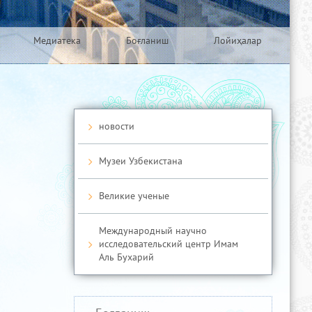
Медиатека
Боғланиш
Лойиҳалар
новости
Музеи Узбекистана
Великие ученые
Международный научно
исследовательский центр Имам
Аль Бухарий