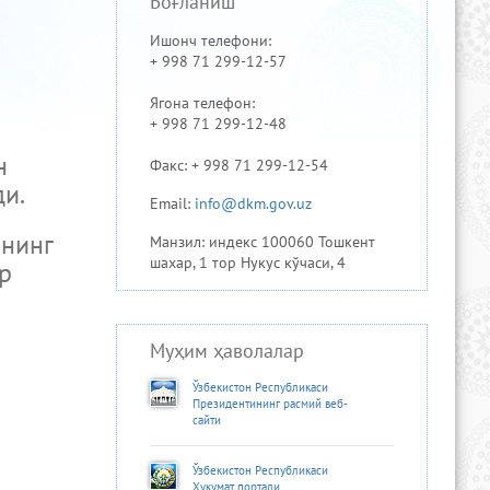
Боғланиш
Ишонч телефони:
+ 998 71 299-12-57
Ягона телефон:
+ 998 71 299-12-48
н
Факс: + 998 71 299-12-54
ди.
Email:
info@dkm.gov.uz
ининг
Манзил: индекс 100060 Тошкент
шахар, 1 тор Нукус кўчаси, 4
р
Муҳим ҳаволалар
Ўзбекистон Республикаси
Президентининг расмий веб-
сайти
Ўзбекистон Республикаси
Ҳукумат портали