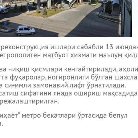
и реконструкция ишлари сабабли 13 июнда
метрополитен матбуот хизмати маълум қил
ва чиқиш қисмлари кенгайтирилади, аҳол
тта фуқаролар, ногиронлиги бўлган шахсла
та сиғимли замонавий лифт ўрнатилади.
рсатиш сифатини янада ошириш мақсадида
 режалаштирилган.
гиҳаёт” метро бекатлари ўртасида бепул
.